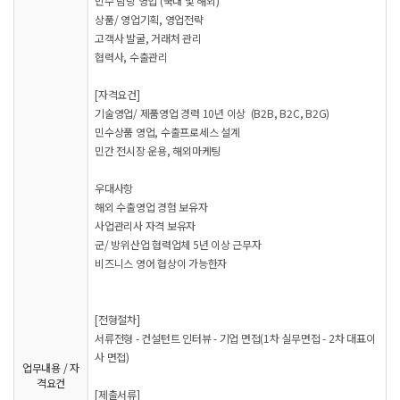
민수 담당 영업 (국내 및 해외)
상품/ 영업기획, 영업전략
고객사 발굴, 거래처 관리
협력사, 수출관리
[자격요건]
기술영업/ 제품영업 경력 10년 이상 (B2B, B2C, B2G)
민수상품 영업, 수출프로세스 설계
민간 전시장 운용, 해외마케팅
우대사항
해외 수출영업 경험 보유자
사업관리사 자격 보유자
군/ 방위산업 협력업체 5년 이상 근무자
비즈니스 영어 협상이 가능한자
[전형절차]
서류전형 - 컨설턴트 인터뷰 - 기업 면접(1차 실무면접 - 2차 대표이
사 면접)
업무내용 / 자
격요건
[제출서류]