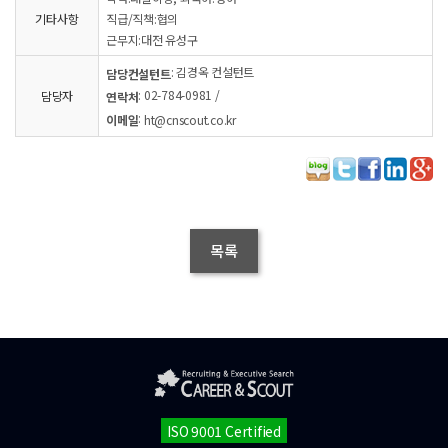
기타사항
직급/직책:협의
근무지:대전 유성구
: 김경옥 컨설턴트
담당컨설턴트
: 02-784-0981 /
담당자
연락처
:
이메일
ht@cnscout.co.kr
목록
ISO 9001 Certified