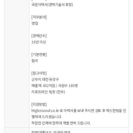
국문이력서(경력기술서 포함)
[직무분야]
영업
[경력년수]
10년 이상
[기본연봉]
협의
[참고사항]
근무지 대전 유성구
매출액: 452억원 / 사원수 165명
리포트라인: 팀장 (전무)
[지원방법]
ht@cnscout.co.kr 로 이력서를 보내 주시면 검토 후 헤드헌팅을 진
행하여 드리겠습니다.
적합한 인재에 한하여 개별 연락 드립니다.
학력:대졸이상, 외국어:영어