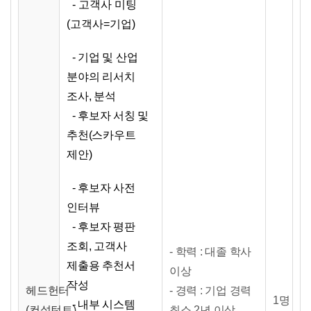
- 고객사 미팅
(고객사=기업)
- 기업 및 산업
분야의 리서치
조사, 분석
- 후보자 서칭 및
추천(스카우트
제안)
- 후보자 사전
인터뷰
- 후보자 평판
조회, 고객사
- 학력 : 대졸 학사
제출용 추천서
이상
작성
헤드헌터
- 경력 : 기업 경력
1명
- 내부 시스템
(컨설턴트)
최소 2년 이상