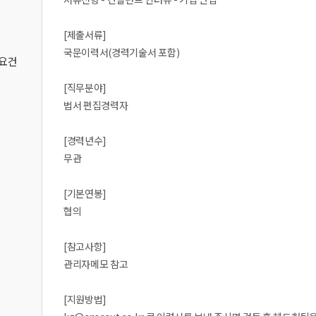
[제출서류]
국문이력서(경력기술서 포함)
격요건
[직무분야]
법서 편집경력자
[경력년수]
무관
[기본연봉]
협의
[참고사항]
관리자메모 참고
[지원방법]