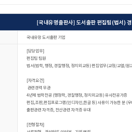
[국내유명출판사] 도서출판 편집팀(법서) 경
국내유망 도서출판 기업
[담당업무]
편집팀 팀원
법서(법학, 행정, 경찰행정, 정치외교등) 편집업무(교정/교열/원
[자격요건]
관련경력 무관
4년제 법학전공 (행정학, 경찰행정, 정치외교등) 유사전공가증
편집,조판,편집프로그램(인디자인,한글 등) 사용이 가능한 분 (우
출판관련 자격증, 전산관련 자격증 우대
[전형절차]
서류전형 - 컨설턴트 인터뷰 - 기업 면접