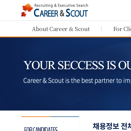
About Career & Scout
For Cl
채용정보 전
FOR CANDIDATES