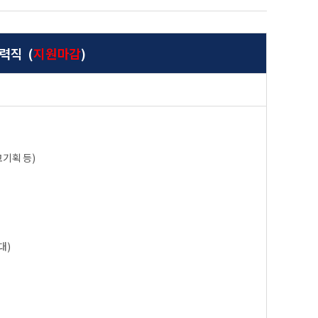
력직 (
지원마감
)
고기획 등)
대)