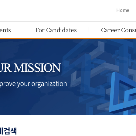
Home
ients
For Candidates
Career Cons
체검색