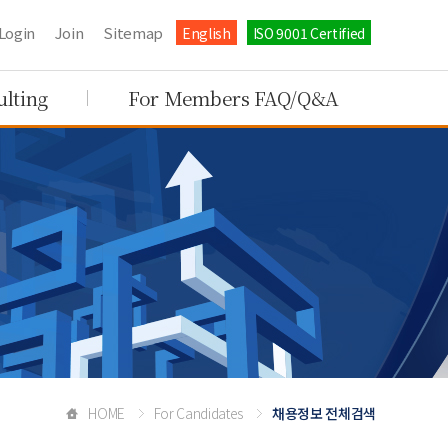
Login
Join
Sitemap
English
ISO 9001 Certified
ulting
For Members FAQ/Q&A
HOME
For Candidates
채용정보 전체검색