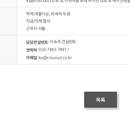
kz@cnscout.co.kr 로 이력서를 보내 주시면 검토 후 헤드
학력:대졸이상, 외국어:무관
직급/직책:협의
근무지:서울
: 이숙주 컨설턴트
담당컨설턴트
: 010-7443-7897 /
연락처
:
이메일
kz@cnscout.co.kr
목록