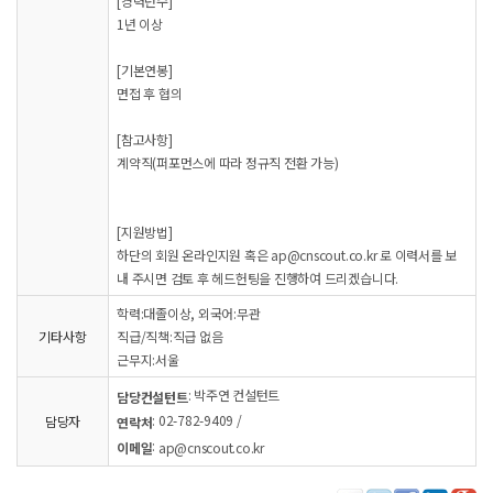
[경력년수]
1년 이상
[기본연봉]
면접 후 협의
[참고사항]
계약직(퍼포먼스에 따라 정규직 전환 가능)
[지원방법]
하단의 회원 온라인지원 혹은 ap@cnscout.co.kr 로 이력서를 보
내 주시면 검토 후 헤드헌팅을 진행하여 드리겠습니다.
학력:대졸이상, 외국어:무관
기타사항
직급/직책:직급 없음
근무지:서울
: 박주연 컨설턴트
담당컨설턴트
: 02-782-9409 /
담당자
연락처
:
이메일
ap@cnscout.co.kr