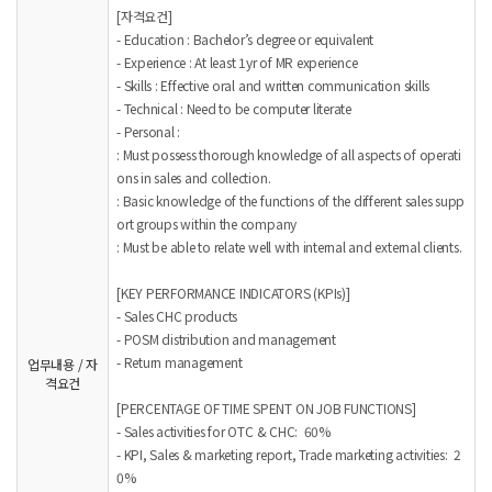
[자격요건]
- Education : Bachelor’s degree or equivalent
- Experience : At least 1yr of MR experience
- Skills : Effective oral and written communication skills
- Technical : Need to be computer literate
- Personal :
: Must possess thorough knowledge of all aspects of operati
ons in sales and collection.
: Basic knowledge of the functions of the different sales supp
ort groups within the company
: Must be able to relate well with internal and external clients.
[KEY PERFORMANCE INDICATORS (KPIs)]
- Sales CHC products
- POSM distribution and management
- Return management
업무내용 / 자
격요건
[PERCENTAGE OF TIME SPENT ON JOB FUNCTIONS]
- Sales activities for OTC & CHC: 60%
- KPI, Sales & marketing report, Trade marketing activities: 2
0%