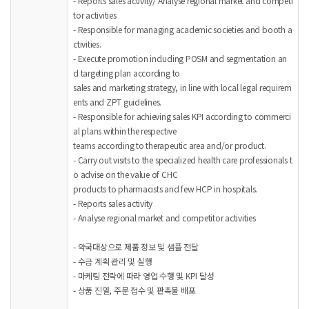
- Reports sales activity/ Analyse regional market and competi
tor activities
- Responsible for managing academic societies and booth a
ctivities.
- Execute promotion including POSM and segmentation an
d targeting plan according to
sales and marketing strategy, in line with local legal requirem
ents and ZPT guidelines.
- Responsible for achieving sales KPI according to commerci
al plans within the respective
teams according to therapeutic area and/or product.
- Carry out visits to the specialized health care professionals t
o advise on the value of CHC
products to pharmacists and few HCP in hospitals.
- Reports sales activity
- Analyse regional market and competitor activities
- 약국대상으로 제품 정보 및 샘플 전달
- 수금 계획 관리 및 실행
- 마케팅 전략에 따라 영업 수행 및 KPI 달성
- 상품 진열, 주문 접수 및 판촉물 배포